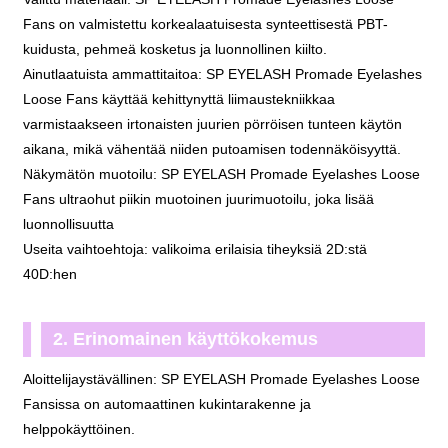
Fans on valmistettu korkealaatuisesta synteettisestä PBT-
kuidusta, pehmeä kosketus ja luonnollinen kiilto.
Ainutlaatuista ammattitaitoa: SP EYELASH Promade Eyelashes
Loose Fans käyttää kehittynyttä liimaustekniikkaa
varmistaakseen irtonaisten juurien pörröisen tunteen käytön
aikana, mikä vähentää niiden putoamisen todennäköisyyttä.
Näkymätön muotoilu: SP EYELASH Promade Eyelashes Loose
Fans ultraohut piikin muotoinen juurimuotoilu, joka lisää
luonnollisuutta
Useita vaihtoehtoja: valikoima erilaisia ​​tiheyksiä 2D:stä
40D:hen
2. Erinomainen käyttökokemus
Aloittelijaystävällinen: SP EYELASH Promade Eyelashes Loose
Fansissa on automaattinen kukintarakenne ja
helppokäyttöinen.