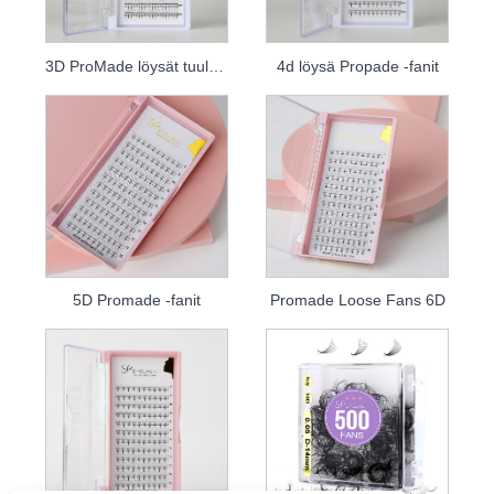
3D ProMade löysät tuulettimet
4d löysä Propade -fanit
5D Promade -fanit
Promade Loose Fans 6D