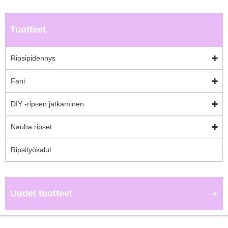
Tuotteet
Ripsipidennys
Fani
DIY -ripsen jatkaminen
Nauha ripset
Ripsityökalut
Uudet tuotteet