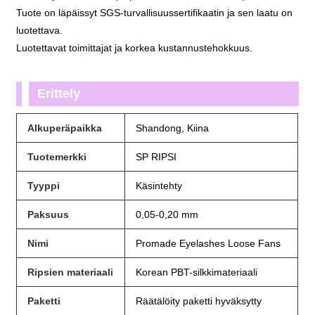
Tuote on läpäissyt SGS-turvallisuussertifikaatin ja sen laatu on
luotettava.
Luotettavat toimittajat ja korkea kustannustehokkuus.
Erittely
Alkuperäpaikka
Shandong, Kiina
Tuotemerkki
SP RIPSI
Tyyppi
Käsintehty
Paksuus
0,05-0,20 mm
Nimi
Promade Eyelashes Loose Fans
Ripsien materiaali
Korean PBT-silkkimateriaali
Paketti
Räätälöity paketti hyväksytty