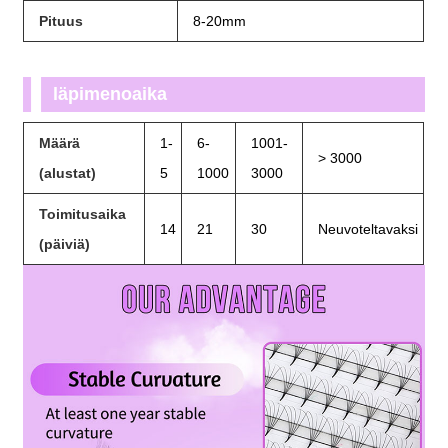
Pituus
8-20mm
läpimenoaika
Määrä
1-
6-
1001-
> 3000
(alustat)
5
1000
3000
Toimitusaika
14
21
30
Neuvoteltavaksi
(päiviä)