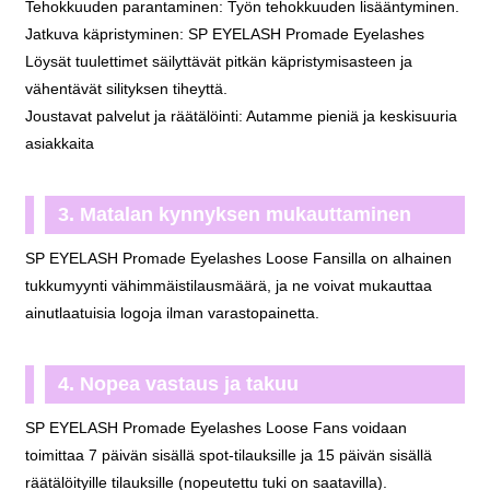
Tehokkuuden parantaminen: Työn tehokkuuden lisääntyminen.
Jatkuva käpristyminen: SP EYELASH Promade Eyelashes
Löysät tuulettimet säilyttävät pitkän käpristymisasteen ja
vähentävät silityksen tiheyttä.
Joustavat palvelut ja räätälöinti: Autamme pieniä ja keskisuuria
asiakkaita
3. Matalan kynnyksen mukauttaminen
SP EYELASH Promade Eyelashes Loose Fansilla on alhainen
tukkumyynti vähimmäistilausmäärä, ja ne voivat mukauttaa
ainutlaatuisia logoja ilman varastopainetta.
4. Nopea vastaus ja takuu
SP EYELASH Promade Eyelashes Loose Fans voidaan
toimittaa 7 päivän sisällä spot-tilauksille ja 15 päivän sisällä
räätälöityille tilauksille (nopeutettu tuki on saatavilla).