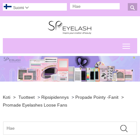

Suomi

Pääv
Koti
>
Tuotteet
>
Ripsipidennys
>
Propade Pointy -fanit
>
Promade Eyelashes Loose Fans