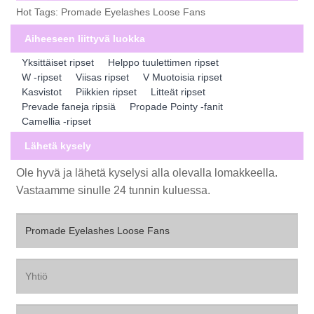
Hot Tags: Promade Eyelashes Loose Fans
Aiheeseen liittyvä luokka
Yksittäiset ripset
Helppo tuulettimen ripset
W -ripset
Viisas ripset
V Muotoisia ripset
Kasvistot
Piikkien ripset
Litteät ripset
Prevade faneja ripsiä
Propade Pointy -fanit
Camellia -ripset
Lähetä kysely
Ole hyvä ja lähetä kyselysi alla olevalla lomakkeella.
Vastaamme sinulle 24 tunnin kuluessa.