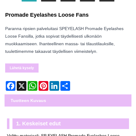
Promade Eyelashes Loose Fans
Paranna ripsien palveluitasi SPEYELASH Promade Eyelashes
Loose Fansilla, jotka sopivat täydellisesti ulkonäön
muokkaamiseen. Ihanteellinen massa- tai tilaustilauksille,
tuulettimemme takaavat täydellisen viimeistelyn.
Lähetä kysely
Facebook
X
WhatsApp
Pinterest
LinkedIn
Share
Tuotteen Kuvaus
1. Keskeiset edut
Valittu materiaali: SP EYELASH Promade Eyelashes Loose