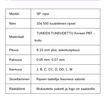
Merkki
SP -ripsi
Nimi
10d 500 tuulettimen ripset
TUNEEN TUNEUDETTU Korean PBT -
Materiaali
kuitu
Pituus
8-15 mm yksi, sekoituspituus
Paksuus
0,05 mm, 0,07 mm
Kiemura
J, B, C, CC, D, DD, L, M
Soveltaminen
Ripsen taiteilija /kauneus salonki
Räätälöinti
Mukautettu paketti ja logo on saatavilla