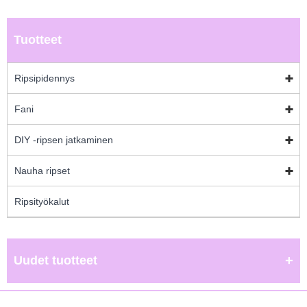
Tuotteet
Ripsipidennys
Fani
DIY -ripsen jatkaminen
Nauha ripset
Ripsityökalut
Uudet tuotteet