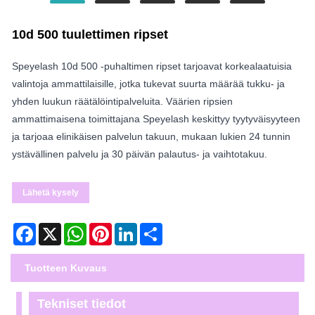
10d 500 tuulettimen ripset
Speyelash 10d 500 -puhaltimen ripset tarjoavat korkealaatuisia
valintoja ammattilaisille, jotka tukevat suurta määrää tukku- ja
yhden luukun räätälöintipalveluita. Väärien ripsien
ammattimaisena toimittajana Speyelash keskittyy tyytyväisyyteen
ja tarjoaa elinikäisen palvelun takuun, mukaan lukien 24 tunnin
ystävällinen palvelu ja 30 päivän palautus- ja vaihtotakuu.
Lähetä kysely
Facebook
X
WhatsApp
Pinterest
LinkedIn
Share
Tuotteen Kuvaus
Tekniset tiedot