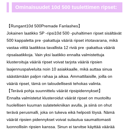
Ominaisuudet 10d 500 tuulettimen ripset:
【Rungant10d 500Premade Fanlashes】
Jokainen laatikko SP -ripsi10d 500 -puhaltimen ripset sisältävät
500 kappaletta pre -pakattuja vääriä ripset irtotavarana, mikä
vastaa viittä laatikkoa tavallista 12 riviä pre -pakattua vääriä
ripsalaatikkoja. Vain yksi laatikko ennalta valmistettuja
klusteroituja vääriä ripset voivat tarjota vääriä ripsien
laajennuspalveluita noin 10 asiakkaalle, mikä auttaa sinua
säästämään paljon rahaa ja aikaa. Ammattilaisille, joilla on
vääriä ripset, tämä on taloudellisesti tehokas valinta.
【Terävä pohja suunnittelu väärät ripsipidennykset】
Ennalta valmistetut klusteroidut väärät ripset on muotoiltu
huolellisen kuuman sulatetekniikan avulla, ja siinä on ohut
terävä perusmalli, joka on tukeva eikä helposti löysä. Nämä
väärät ripsien pidennykset voivat sulautua saumattomasti
luonnollisiin ripsien kanssa. Sinun ei tarvitse käyttää väärää