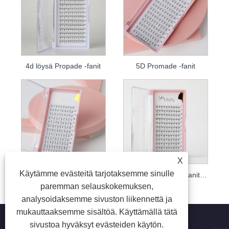
4d löysä Propade -fanit
5D Promade -fanit
X
Käytämme evästeitä tarjotaksemme sinulle
Promade Loose Fans 6D
8d Pre -valmistettu fanit ripsipidennykset
paremman selauskokemuksen,
analysoidaksemme sivuston liikennettä ja
mukauttaaksemme sisältöä. Käyttämällä tätä
sivustoa hyväksyt evästeiden käytön.