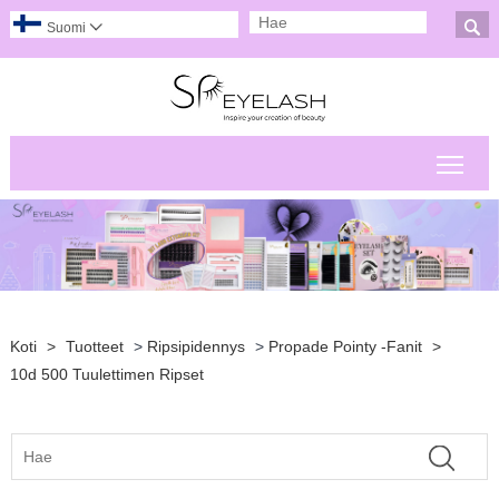

Suomi

Pääv
Koti
>
Tuotteet
>
Ripsipidennys
>
Propade Pointy -fanit
>
10d 500 Tuulettimen Ripset