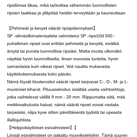
ripsiliimaa liikaa, mikä tarkoittaa vähemmän luonnollisten
ripsien taakkaa ja ylläpitää heidän terveyttään ja kauneuttaan.
【Pehmeät ja kevyet väärät ripsipidennykset】
SP -silmäsilkimateriaalista valmistetut SP -ripsi10d 500 -
puhaltimen ripset ovat erittäin pehmeitä ja kevyitä, eivätkä
ärsytä tai purista luonnollisia ripsiäsi. Matta musta ulkonäkö
näyttää hyvin luonnolliselta, ilman muovisia tunteita, hyvin
samanlaisia ​​kuin oikeat ripset. Voit nauttia mukavasta
käyttökokemuksesta koko päivän.
Nämä löysät klusteroidut väärät ripset tarjoavat C-, D-, M- ja L-
muotoiset kiharat. Pituussekoitus sisältää useita vaihtoehtoja,
jotka vaihtelevat välillä 9 mm - 20 mm. Riippumatta siitä, mitä
meikkivaikutusta haluat, nämä väärät ripset voivat vastata
tarpeisiisi, olipa kyse sitten päivittäisestä tyylistä tai upeasta
illallisjuhlista.
【Helppokäyttöiset esivalmisteet】】
Löysät esivalmisteet on pakattu muovikoteloihin. Tämä suuren