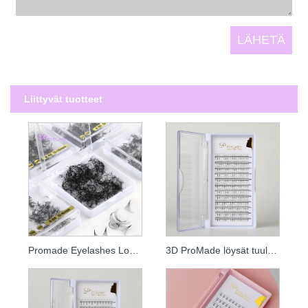
Liittyvät tuotteet
Promade Eyelashes Loose Fans
3D ProMade löysät tuulettimet