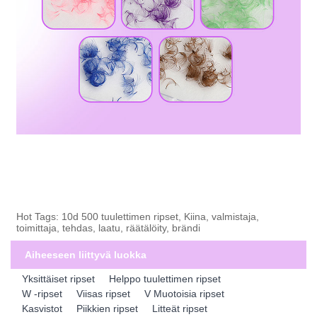
Hot Tags: 10d 500 tuulettimen ripset, Kiina, valmistaja,
toimittaja, tehdas, laatu, räätälöity, brändi
Aiheeseen liittyvä luokka
Yksittäiset ripset
Helppo tuulettimen ripset
W -ripset
Viisas ripset
V Muotoisia ripset
Kasvistot
Piikkien ripset
Litteät ripset