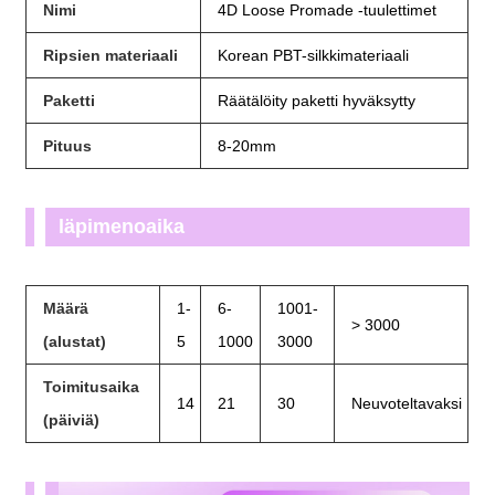
Nimi
4D Loose Promade -tuulettimet
Ripsien materiaali
Korean PBT-silkkimateriaali
Paketti
Räätälöity paketti hyväksytty
Pituus
8-20mm
läpimenoaika
Määrä
1-
6-
1001-
> 3000
(alustat)
5
1000
3000
Toimitusaika
14
21
30
Neuvoteltavaksi
(päiviä)