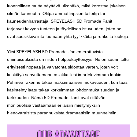
luonnollinen mutta näyttävä ulkonäkö, mikä korostaa jokaisen
silmän kauneutta. Olitpa ammattiripsien taiteilija tai
kauneudenharrastaja, SPEYELASH 5D Promade Fanit
tarjoavat kevyen tunteen ja täydellisen istuvuuden, joten ne
ovat suosikkivalinta luomaan yhtä tyylikkäitä ja rohkeita lookeja.
Yksi SPEYELASH 5D Promade -fanien erottuvista
ominaisuuksista on niiden helppokäyttöisyys. Ne on suunniteltu
erityisesti nopeaa ja vaivatonta sidontaa varten, joten voit
keskittyä saavuttamaan asiakkaillesi imartelevimman lookin.
Pehmeä rakenne takaa maksimaalisen mukavuuden, kun taas
käsintehty laatu takaa korkeimman johdonmukaisuuden ja
tarkkuuden. Nämä 5D Promade -fanit ovat riittävän
monipuolisia vastaamaan erilaisiin mieltymyksiin
hienovaraisista parannuksista dramaattisiin muunnelmiin.