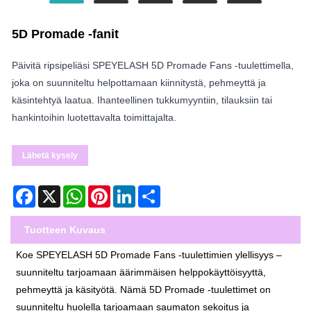
5D Promade -fanit
Päivitä ripsipeliäsi SPEYELASH 5D Promade Fans -tuulettimella,
joka on suunniteltu helpottamaan kiinnitystä, pehmeyttä ja
käsintehtyä laatua. Ihanteellinen tukkumyyntiin, tilauksiin tai
hankintoihin luotettavalta toimittajalta.
Lähetä kysely
Facebook
X
WhatsApp
Pinterest
LinkedIn
Share
Tuotteen Kuvaus
Koe SPEYELASH 5D Promade Fans -tuulettimien ylellisyys –
suunniteltu tarjoamaan äärimmäisen helppokäyttöisyyttä,
pehmeyttä ja käsityötä. Nämä 5D Promade -tuulettimet on
suunniteltu huolella tarjoamaan saumaton sekoitus ja