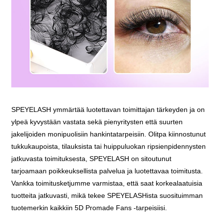
SPEYELASH ymmärtää luotettavan toimittajan tärkeyden ja on
ylpeä kyvystään vastata sekä pienyritysten että suurten
jakelijoiden monipuolisiin hankintatarpeisiin. Olitpa kiinnostunut
tukkukaupoista, tilauksista tai huippuluokan ripsienpidennysten
jatkuvasta toimituksesta, SPEYELASH on sitoutunut
tarjoamaan poikkeuksellista palvelua ja luotettavaa toimitusta.
Vankka toimitusketjumme varmistaa, että saat korkealaatuisia
tuotteita jatkuvasti, mikä tekee SPEYELASHista suosituimman
tuotemerkin kaikkiin 5D Promade Fans -tarpeisiisi.