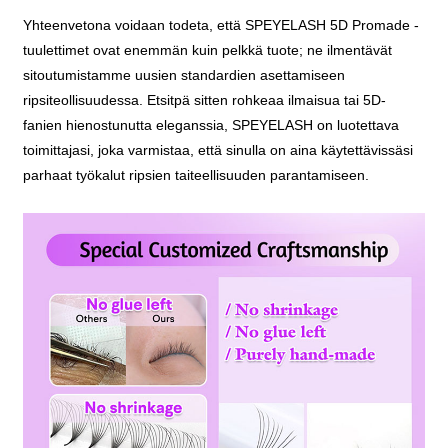
Yhteenvetona voidaan todeta, että SPEYELASH 5D Promade -
tuulettimet ovat enemmän kuin pelkkä tuote; ne ilmentävät
sitoutumistamme uusien standardien asettamiseen
ripsiteollisuudessa. Etsitpä sitten rohkeaa ilmaisua tai 5D-
fanien hienostunutta eleganssia, SPEYELASH on luotettava
toimittajasi, joka varmistaa, että sinulla on aina käytettävissäsi
parhaat työkalut ripsien taiteellisuuden parantamiseen.