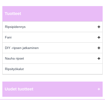
Tuotteet
Ripsipidennys
Fani
DIY -ripsen jatkaminen
Nauha ripset
Ripsityökalut
Uudet tuotteet