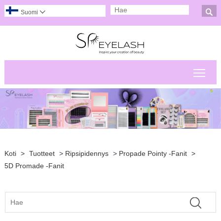

Suomi

Pääv
Koti
>
Tuotteet
>
Ripsipidennys
>
Propade Pointy -fanit
>
5D Promade -fanit