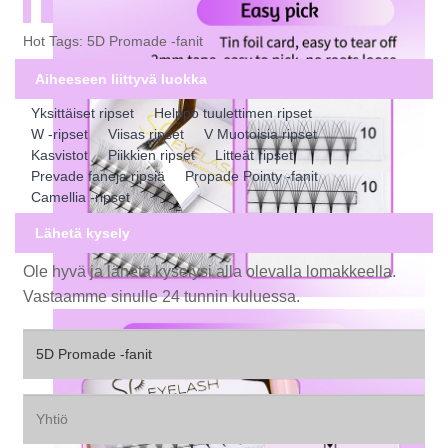
Hot Tags: 5D Promade -fanit
Aiheeseen liittyvä luokka
Yksittäiset ripset
Helppo tuulettimen ripset
W -ripset
Viisas ripset
V Muotoisia ripset
Kasvistot
Piikkien ripset
Litteät ripset
Prevade faneja ripsiä
Propade Pointy -fanit
Camellia -ripset
Lähetä kysely
Ole hyvä ja lähetä kyselysi alla olevalla lomakkeella.
Vastaamme sinulle 24 tunnin kuluessa.