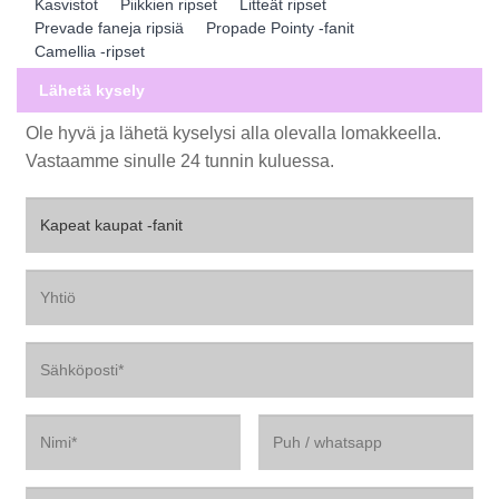
Kasvistot
Piikkien ripset
Litteät ripset
Prevade faneja ripsiä
Propade Pointy -fanit
Camellia -ripset
Lähetä kysely
Ole hyvä ja lähetä kyselysi alla olevalla lomakkeella.
Vastaamme sinulle 24 tunnin kuluessa.