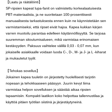
【Laatu ja räätälöinti】
SP-ripsien kapeat lupa-fanit on valmistettu korkealaatuisesta
PBT-materiaalista, ja ne suoritetaan 100-prosenttisesti
manuaalisesta tarkastuksesta ennen kuin ne käynnistetään sen
varmistamiseksi, että ripset eivät hajoa. Kapea kukkan kärjen
varren muotoilu parantaa edelleen käytännöllisyyttä. Se tarjoaa
suuremman sitoutumisalueen, mikä varmistaa erinomaisen
kestävyyden. Paksuus vaihtelee välillä 0,03 - 0,07 mm, kun
jokaiselle asiakkaalle voidaan luoda C-, D-, M- ja J- ja L -kiharat
ja mukautetut tyylit.
【Tehokas sovellus】
Jokainen kapea tuuletin on järjestetty huolellisesti tarjotin
nopeaan ja tehokkaaseen pääsyyn. Juurin kevyt liima
varmistaa helpon sovelluksen ja säästää aikaa ripsien
tapaamisiin. Kompakti laatikon koko helpottaa tallennustilaa ja
käyttöä pitäen työtilan siistinä ja järjestäytyneinä.