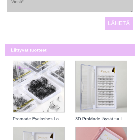
Liittyvät tuotteet
Promade Eyelashes Loose Fans
3D ProMade löysät tuulettimet