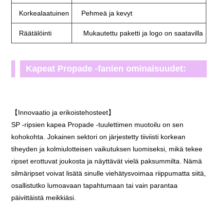
Korkealaatuinen
Pehmeä ja kevyt
Räätälöinti
Mukautettu paketti ja logo on saatavilla
Kapeat Propade -fanien ominaisuudet:
【Innovaatio ja erikoistehosteet】
SP -ripsien kapea Propade -tuulettimen muotoilu on sen
kohokohta. Jokainen sektori on järjestetty tiiviisti korkean
tiheyden ja kolmiulotteisen vaikutuksen luomiseksi, mikä tekee
ripset erottuvat joukosta ja näyttävät vielä paksummilta. Nämä
silmäripset voivat lisätä sinulle viehätysvoimaa riippumatta siitä,
osallistutko lumoavaan tapahtumaan tai vain parantaa
päivittäistä meikkiäsi.