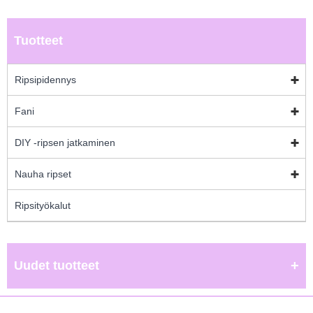
Tuotteet
Ripsipidennys
Fani
DIY -ripsen jatkaminen
Nauha ripset
Ripsityökalut
Uudet tuotteet