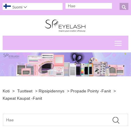

Suomi

Pääv
Koti
>
Tuotteet
>
Ripsipidennys
>
Propade Pointy -fanit
>
Kapeat Kaupat -fanit