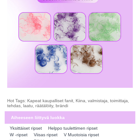
Hot Tags: Kapeat kaupalliset fanit, Kiina, valmistaja, toimittaja,
tehdas, laatu, räätälöity, brändi
Aiheeseen liittyvä luokka
Yksittäiset ripset
Helppo tuulettimen ripset
W -ripset
Viisas ripset
V Muotoisia ripset