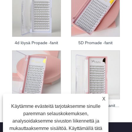
4d löysä Propade -fanit
5D Promade -fanit
X
Promade Loose Fans 6D
8d Pre -valmistettu fanit ripsipidennykset
Käytämme evästeitä tarjotaksemme sinulle
paremman selauskokemuksen,
analysoidaksemme sivuston liikennettä ja
mukauttaaksemme sisältöä. Käyttämällä tätä