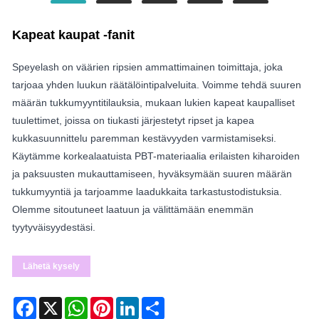
Kapeat kaupat -fanit
Speyelash on väärien ripsien ammattimainen toimittaja, joka
tarjoaa yhden luukun räätälöintipalveluita. Voimme tehdä suuren
määrän tukkumyyntitilauksia, mukaan lukien kapeat kaupalliset
tuulettimet, joissa on tiukasti järjestetyt ripset ja kapea
kukkasuunnittelu paremman kestävyyden varmistamiseksi.
Käytämme korkealaatuista PBT-materiaalia erilaisten kiharoiden
ja paksuusten mukauttamiseen, hyväksymään suuren määrän
tukkumyyntiä ja tarjoamme laadukkaita tarkastustodistuksia.
Olemme sitoutuneet laatuun ja välittämään enemmän
tyytyväisyydestäsi.
Lähetä kysely
Facebook
X
WhatsApp
Pinterest
LinkedIn
Share