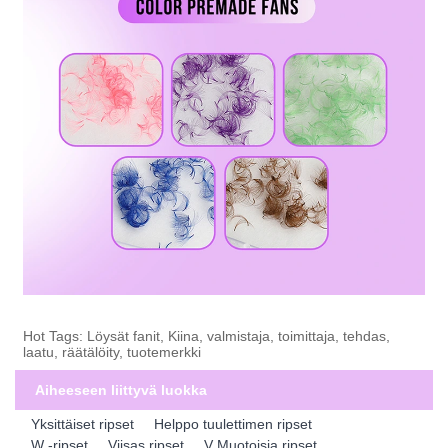
Hot Tags: Löysät fanit, Kiina, valmistaja, toimittaja, tehdas,
laatu, räätälöity, tuotemerkki
Aiheeseen liittyvä luokka
Yksittäiset ripset
Helppo tuulettimen ripset
W -ripset
Viisas ripset
V Muotoisia ripset