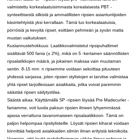
valmistettu korkealaatuisimmasta korealaisesta PBT -
synteettisestä silkistä ja ammatillisten ripsien asiantuntijoiden
käsintehtyistä yksi kerrallaan. Tämä luo korkealaatuisia,
pörröisiä ja kevyitä ripset, esittäen pehmeän ja syvän matta
mustan vaikutuksen.
Kustannustehokkuus: Laatikkovalmistetut ripsipuhaltimet
sisältävät 500 fania (± 2%), mikä on 5 -kertainen säännöllisten
ripsalatikkojen määrä, ja jokainen maksaa vain muutaman
sentin. 8-15 mm: n ripsemme voidaan sekoittaa pituuteen
yhdessä sarjassa, joten ripsien stylistojen ei tarvitse valmistaa
yhtä ripset tarjoillessaan asiakkaita, jotka voivat paremmin
säästää ripsen säilytystilaa.
Säästä aikaa: Käyttämällä SP -ripsien löysää Pre Madecurler -
faniamme, voit luoda paksun ripsien ilmeen lyhyemmässä
ajassa verrattuna tavanomaiseen ripsalaatikkoon. Tämä on
paljon helpompaa ripsitylisteille. Löysät ripsien kiharat voidaan
kiinnittää helposti asiakkaiden silmiin ilman erityisiä tekniikoita.
Varmista, että levitä mahdollisimman vähän liimaa pohjaan ja