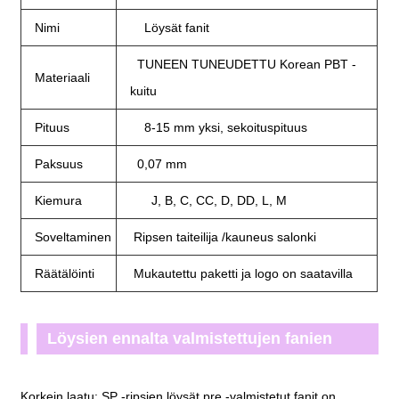
Nimi
Löysät fanit
TUNEEN TUNEUDETTU Korean PBT -
Materiaali
kuitu
Pituus
8-15 mm yksi, sekoituspituus
Paksuus
0,07 mm
Kiemura
J, B, C, CC, D, DD, L, M
Soveltaminen
Ripsen taiteilija /kauneus salonki
Räätälöinti
Mukautettu paketti ja logo on saatavilla
Löysien ennalta valmistettujen fanien
ominaisuudet:
Korkein laatu: SP -ripsien löysät pre -valmistetut fanit on