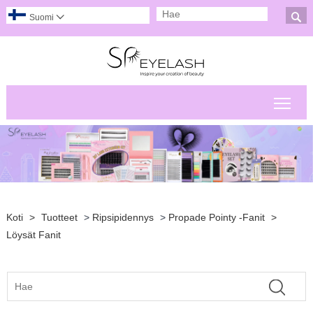

Suomi

Pääv
Koti
>
Tuotteet
>
Ripsipidennys
>
Propade Pointy -fanit
>
Löysät Fanit