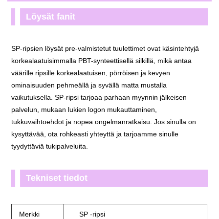
Löysät fanit
SP-ripsien löysät pre-valmistetut tuulettimet ovat käsintehtyjä
korkealaatuisimmalla PBT-synteettisellä silkillä, mikä antaa
väärille ripsille korkealaatuisen, pörröisen ja kevyen
ominaisuuden pehmeällä ja syvällä matta mustalla
vaikutuksella. SP-ripsi tarjoaa parhaan myynnin jälkeisen
palvelun, mukaan lukien logon mukauttaminen,
tukkuvaihtoehdot ja nopea ongelmanratkaisu. Jos sinulla on
kysyttävää, ota rohkeasti yhteyttä ja tarjoamme sinulle
tyydyttäviä tukipalveluita.
Tekniset tiedot
Merkki
SP -ripsi