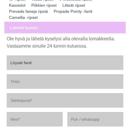
Kasvistot
Piikkien ripset
Litteät ripset
Prevade faneja ripsiä
Propade Pointy -fanit
Camellia -ripset
Lähetä kysely
Ole hyvä ja lähetä kyselysi alla olevalla lomakkeella.
Vastaamme sinulle 24 tunnin kuluessa.