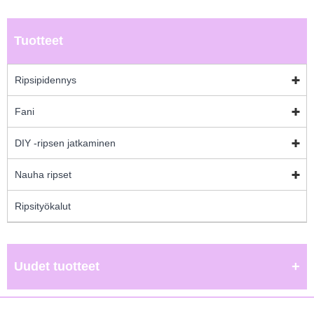
Tuotteet
Ripsipidennys
Fani
DIY -ripsen jatkaminen
Nauha ripset
Ripsityökalut
Uudet tuotteet