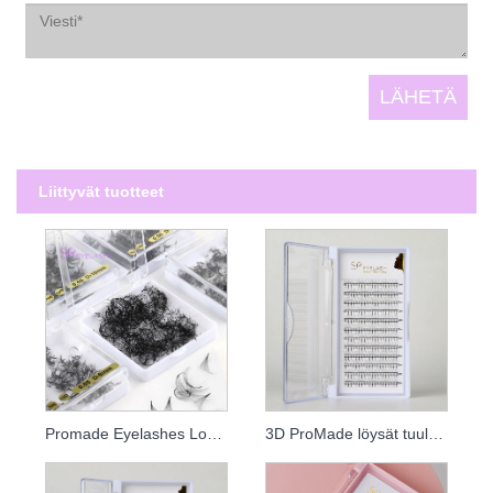
Liittyvät tuotteet
Promade Eyelashes Loose Fans
3D ProMade löysät tuulettimet