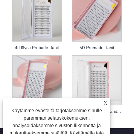
4d löysä Propade -fanit
5D Promade -fanit
X
Käytämme evästeitä tarjotaksemme sinulle
Promade Loose Fans 6D
8d Pre -valmistettu fanit ripsipidennykset
paremman selauskokemuksen,
analysoidaksemme sivuston liikennettä ja
mukauttaaksemme sisältöä. Käyttämällä tätä