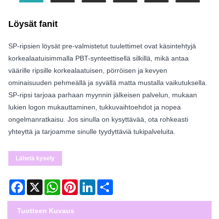
Löysät fanit
SP-ripsien löysät pre-valmistetut tuulettimet ovat käsintehtyjä
korkealaatuisimmalla PBT-synteettisellä silkillä, mikä antaa
väärille ripsille korkealaatuisen, pörröisen ja kevyen
ominaisuuden pehmeällä ja syvällä matta mustalla vaikutuksella.
SP-ripsi tarjoaa parhaan myynnin jälkeisen palvelun, mukaan
lukien logon mukauttaminen, tukkuvaihtoehdot ja nopea
ongelmanratkaisu. Jos sinulla on kysyttävää, ota rohkeasti
yhteyttä ja tarjoamme sinulle tyydyttäviä tukipalveluita.
Lähetä kysely
Facebook
X
WhatsApp
Pinterest
LinkedIn
Share
Tuotteen Kuvaus