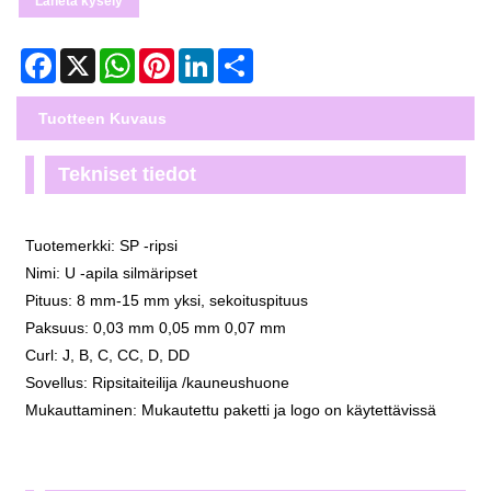
Lähetä kysely
Facebook
X
WhatsApp
Pinterest
LinkedIn
Share
Tuotteen Kuvaus
Tekniset tiedot
Tuotemerkki: SP -ripsi
Nimi: U -apila silmäripset
Pituus: 8 mm-15 mm yksi, sekoituspituus
Paksuus: 0,03 mm 0,05 mm 0,07 mm
Curl: J, B, C, CC, D, DD
Sovellus: Ripsitaiteilija /kauneushuone
Mukauttaminen: Mukautettu paketti ja logo on käytettävissä