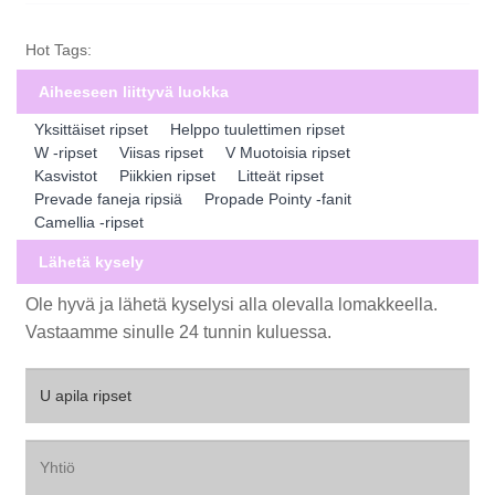
Hot Tags:
Aiheeseen liittyvä luokka
Yksittäiset ripset
Helppo tuulettimen ripset
W -ripset
Viisas ripset
V Muotoisia ripset
Kasvistot
Piikkien ripset
Litteät ripset
Prevade faneja ripsiä
Propade Pointy -fanit
Camellia -ripset
Lähetä kysely
Ole hyvä ja lähetä kyselysi alla olevalla lomakkeella.
Vastaamme sinulle 24 tunnin kuluessa.