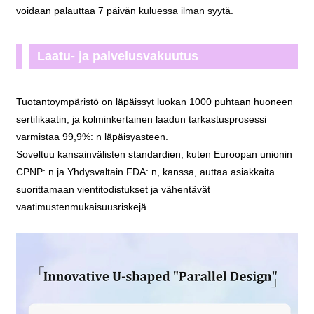
voidaan palauttaa 7 päivän kuluessa ilman syytä.
Laatu- ja palvelusvakuutus
Tuotantoympäristö on läpäissyt luokan 1000 puhtaan huoneen
sertifikaatin, ja kolminkertainen laadun tarkastusprosessi
varmistaa 99,9%: n läpäisyasteen.
Soveltuu kansainvälisten standardien, kuten Euroopan unionin
CPNP: n ja Yhdysvaltain FDA: n, kanssa, auttaa asiakkaita
suorittamaan vientitodistukset ja vähentävät
vaatimustenmukaisuusriskejä.