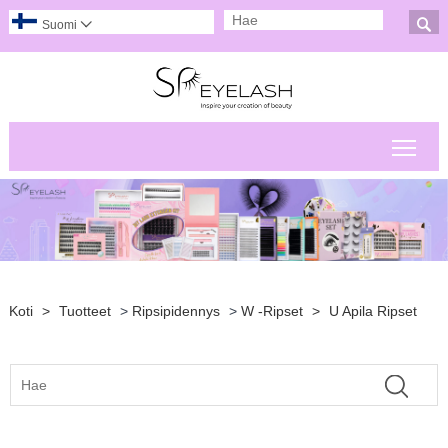

Suomi

Pääv
Koti
>
Tuotteet
>
Ripsipidennys
>
W -ripset
>
U Apila Ripset