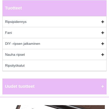
Tuotteet
Ripsipidennys
Fani
DIY -ripsen jatkaminen
Nauha ripset
Ripsityökalut
Uudet tuotteet