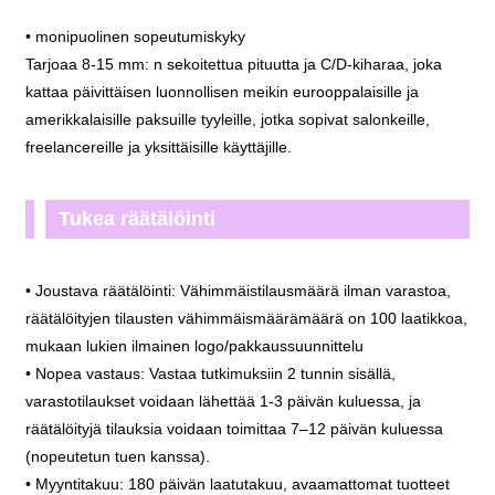
• monipuolinen sopeutumiskyky
Tarjoaa 8-15 mm: n sekoitettua pituutta ja C/D-kiharaa, joka
kattaa päivittäisen luonnollisen meikin eurooppalaisille ja
amerikkalaisille paksuille tyyleille, jotka sopivat salonkeille,
freelancereille ja yksittäisille käyttäjille.
Tukea räätälöinti
• Joustava räätälöinti: Vähimmäistilausmäärä ilman varastoa,
räätälöityjen tilausten vähimmäismäärämäärä on 100 laatikkoa,
mukaan lukien ilmainen logo/pakkaussuunnittelu
• Nopea vastaus: Vastaa tutkimuksiin 2 tunnin sisällä,
varastotilaukset voidaan lähettää 1-3 päivän kuluessa, ja
räätälöityjä tilauksia voidaan toimittaa 7–12 päivän kuluessa
(nopeutetun tuen kanssa).
• Myyntitakuu: 180 päivän laatutakuu, avaamattomat tuotteet