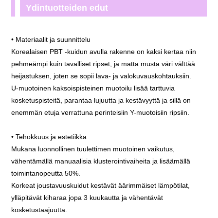
Ydintuotteiden edut
• Materiaalit ja suunnittelu
Korealaisen PBT -kuidun avulla rakenne on kaksi kertaa niin
pehmeämpi kuin tavalliset ripset, ja matta musta väri välttää
heijastuksen, joten se sopii lava- ja valokuvauskohtauksiin.
U-muotoinen kaksoispisteinen muotoilu lisää tarttuvia
kosketuspisteitä, parantaa lujuutta ja kestävyyttä ja sillä on
enemmän etuja verrattuna perinteisiin Y-muotoisiin ripsiin.
• Tehokkuus ja estetiikka
Mukana luonnollinen tuulettimen muotoinen vaikutus,
vähentämällä manuaalisia klusterointivaiheita ja lisäämällä
toimintanopeutta 50%.
Korkeat joustavuuskuidut kestävät äärimmäiset lämpötilat,
ylläpitävät kiharaa jopa 3 kuukautta ja vähentävät
kosketustaajuutta.