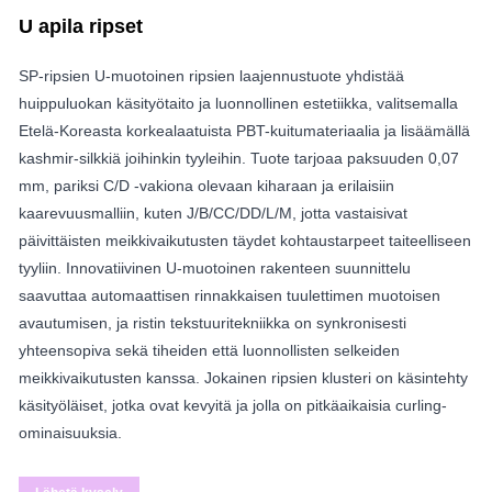
U apila ripset
SP-ripsien U-muotoinen ripsien laajennustuote yhdistää
huippuluokan käsityötaito ja luonnollinen estetiikka, valitsemalla
Etelä-Koreasta korkealaatuista PBT-kuitumateriaalia ja lisäämällä
kashmir-silkkiä joihinkin tyyleihin. Tuote tarjoaa paksuuden 0,07
mm, pariksi C/D -vakiona olevaan kiharaan ja erilaisiin
kaarevuusmalliin, kuten J/B/CC/DD/L/M, jotta vastaisivat
päivittäisten meikkivaikutusten täydet kohtaustarpeet taiteelliseen
tyyliin. Innovatiivinen U-muotoinen rakenteen suunnittelu
saavuttaa automaattisen rinnakkaisen tuulettimen muotoisen
avautumisen, ja ristin tekstuuritekniikka on synkronisesti
yhteensopiva sekä tiheiden että luonnollisten selkeiden
meikkivaikutusten kanssa. Jokainen ripsien klusteri on käsintehty
käsityöläiset, jotka ovat kevyitä ja jolla on pitkäaikaisia ​​curling-
ominaisuuksia.