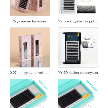
2yyy ripsien laajennus
YY Black Eyelashes pidennys
0,07 mm yy äänenvoimakkuuden ripsipidennykset
YY 2D ripsien pidennykset