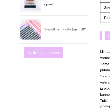
ripset
Sov
Rää
Yksilöllinen Fluffy Lash DIY
L
Liima
Kaikki uudet tuotteet
varust
Tämä e
puhdas
1s sov
vahvan
ja pit
kunnos
Tukku-
SPEYEL