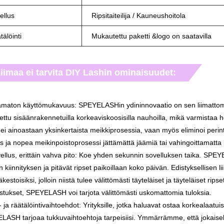
ellus
Ripsitaiteilija / Kauneushoitola
tälöinti
Mukautettu paketti &logo on saatavilla
iimaa ei tarvita DIY Lashin ominaisuudet:
amaton käyttömukavuus: SPEYELASHin ydininnovaatio on sen liimatto
ettu sisäänrakennetuilla korkeaviskoosisilla nauhoilla, mikä varmistaa he
i ainoastaan ​​yksinkertaista meikkiprosessia, vaan myös eliminoi perin
 ja nopea meikinpoistoprosessi jättämättä jäämiä tai vahingoittamatta lu
ellus, erittäin vahva pito: Koe yhden sekunnin sovelluksen taika. SPEY
 kiinnityksen ja pitävät ripset paikoillaan koko päivän. Edistyksellisen 
käkestoisiksi, jolloin niistä tulee välittömästi täyteläiset ja täyteläiset ri
tukset, SPEYELASH voi tarjota välittömästi uskomattomia tuloksia.
 ja räätälöintivaihtoehdot: Yrityksille, jotka haluavat ostaa korkealaatuisi
ASH tarjoaa tukkuvaihtoehtoja tarpeisiisi. Ymmärrämme, että jokaisella