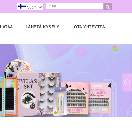

Suomi

LATAA
LÄHETÄ KYSELY
OTA YHTEYTTÄ