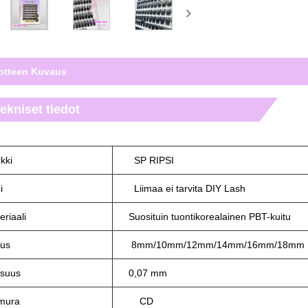
otteen Kuvaus
ekniset tiedot
kki
SP RIPSI
i
Liimaa ei tarvita DIY Lash
eriaali
Suosituin tuontikorealainen PBT-kuitu
uus
8mm/10mm/12mm/14mm/16mm/18mm
suus
0,07 mm
mura
CD