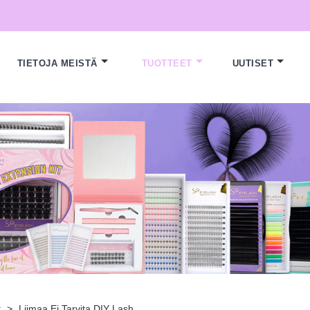
TIETOJA MEISTÄ
TUOTTEET
UUTISET
t
>
Liimaa Ei Tarvita DIY Lash