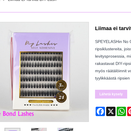
Liimaa ei tarv
SPEYELASHin No Glu
ripsiklustereita, jo
levitysprosessia, mi
rakastavat DIY-ripsi
myös räätälöinnit vo
tyylikkäästä ripsie
Lähetä kysely
Facebook
X
Wh