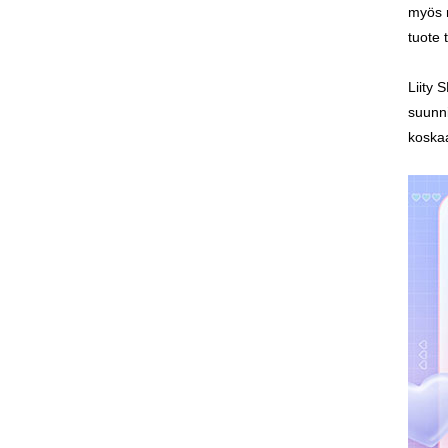
myös r
tuote 
Liity 
suunni
koskaa