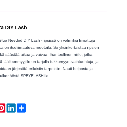
ita DIY Lash
e Needed DIY Lash -ripsissä on valmiiksi liimattuja
issa on itseliimautuva muotoilu. Se yksinkertaistaa ripsien
kä säästää aikaa ja vaivaa. Ihanteellinen niille, jotka
ä. Jälleenmyyjille on tarjolla tukkumyyntivaihtoehtoja, ja
idaan järjestää erilaisiin tarpeisiin. Nauti helposta ja
n ulkonäöstä SPEYELASHilla.
atsApp
Pinterest
LinkedIn
Share