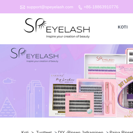

support@speyelash.com
+86-18863910776

KOTI
Koti
>
Tuotteet
>
DIY -ripsen Jatkaminen
>
Paina Ripse