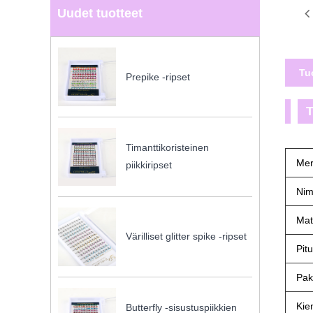
Uudet tuotteet
Tu
Prepike -ripset
T
Timanttikoristeinen
Mer
piikkiripset
Nim
Mat
Värilliset glitter spike -ripset
Pit
Pak
Kie
Butterfly -sisustuspiikkien