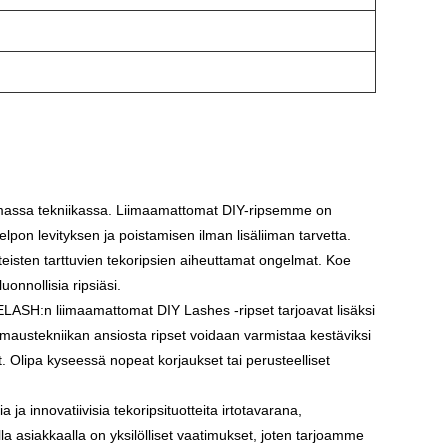
massa tekniikassa. Liimaamattomat DIY-ripsemme on
lpon levityksen ja poistamisen ilman lisäliiman tarvetta.
teisten tarttuvien tekoripsien aiheuttamat ongelmat. Koe
onnollisia ripsiäsi.
ELASH:n liimaamattomat DIY Lashes -ripset tarjoavat lisäksi
liimaustekniikan ansiosta ripset voidaan varmistaa kestäviksi
pset. Olipa kyseessä nopeat korjaukset tai perusteelliset
a ja innovatiivisia tekoripsituotteita irtotavarana,
 asiakkaalla on yksilölliset vaatimukset, joten tarjoamme