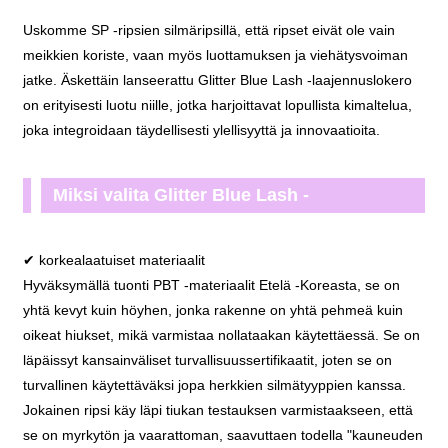
Blue Lash -laajennuslokero, mikä tekee
Uskomme SP -ripsien silmäripsillä, että ripset eivät ole vain
jokaisesta silmäyksestä häikäisevän
meikkien koriste, vaan myös luottamuksen ja viehätysvoiman
jatke. Äskettäin lanseerattu Glitter Blue Lash -laajennuslokero
on erityisesti luotu niille, jotka harjoittavat lopullista kimaltelua,
joka integroidaan täydellisesti ylellisyyttä ja innovaatioita.
Miksi valita Glitter Blue Lash -
laajennusalusta?
✔ korkealaatuiset materiaalit
Hyväksymällä tuonti PBT -materiaalit Etelä -Koreasta, se on
yhtä kevyt kuin höyhen, jonka rakenne on yhtä pehmeä kuin
oikeat hiukset, mikä varmistaa nollataakan käytettäessä. Se on
läpäissyt kansainväliset turvallisuussertifikaatit, joten se on
turvallinen käytettäväksi jopa herkkien silmätyyppien kanssa.
Jokainen ripsi käy läpi tiukan testauksen varmistaakseen, että
se on myrkytön ja vaarattoman, saavuttaen todella "kauneuden