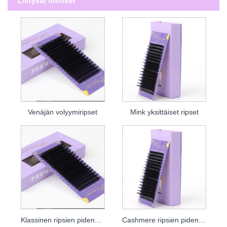
Liittyvät tuotteet
Venäjän volyymiripset
Mink yksittäiset ripset
Klassinen ripsien pidennys
Cashmere ripsien pidennykset