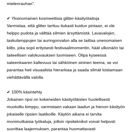
mielenrauhan".
✔ Yksinomainen kosmeettisia glitter-käsityötaitoja
Varmistaa, että glitter tarttuu tiukasti kuidun pintaan, ei ole
helppo pudota ja välttää silmien ärsyttämistä. Lavavalojen,
taskulamppujen tai auringonvalon alla se taittaa unenomaisen
kiilto, joka sopii erityisesti festivaalimomentin, häät ulkonäön tai
taiteellisen valokuvauksen luomiseen. Olipa kyseessä
sateenkaaren kaltevuus tai sähköinen sininen teema, se voi
parantaa heti visuaalista hierarkiaa ja saada silmät loistamaan
viehättävällä valolla.
✔ 100% käsintehty
Jokainen ripsi on kokeneiden käsityöläisten huolellisesti
muotoiltu kimppu, varmistaen vakaan laadun ja hienon käsityön
jokaiselle ripsien laatikoille. Käytön aikana ei tarvita
monimutkaisia työkaluja, jolloin ripsiteknikot voivat helposti
suorittaa laajennuksen, parantaa huomattavasti