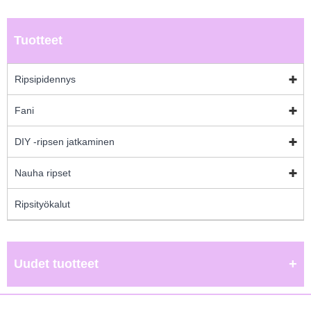
Tuotteet
Ripsipidennys
Fani
DIY -ripsen jatkaminen
Nauha ripset
Ripsityökalut
Uudet tuotteet