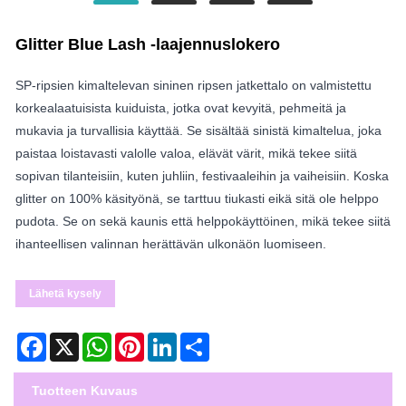
Glitter Blue Lash -laajennuslokero
SP-ripsien kimaltelevan sininen ripsen jatkettalo on valmistettu
korkealaatuisista kuiduista, jotka ovat kevyitä, pehmeitä ja
mukavia ja turvallisia käyttää. Se sisältää sinistä kimaltelua, joka
paistaa loistavasti valolle valoa, elävät värit, mikä tekee siitä
sopivan tilanteisiin, kuten juhliin, festivaaleihin ja vaiheisiin. Koska
glitter on 100% käsityönä, se tarttuu tiukasti eikä sitä ole helppo
pudota. Se on sekä kaunis että helppokäyttöinen, mikä tekee siitä
ihanteellisen valinnan herättävän ulkonäön luomiseen.
Lähetä kysely
Facebook
X
WhatsApp
Pinterest
LinkedIn
Share
Tuotteen Kuvaus