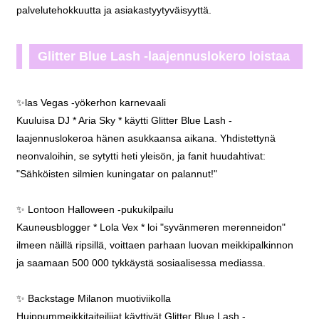
palvelutehokkuutta ja asiakastyytyväisyyttä.
Glitter Blue Lash -laajennuslokero loistaa
maailmanlaajuisesti
✨las Vegas -yökerhon karnevaali
Kuuluisa DJ * Aria Sky * käytti Glitter Blue Lash -
laajennuslokeroa hänen asukkaansa aikana. Yhdistettynä
neonvaloihin, se sytytti heti yleisön, ja fanit huudahtivat:
"Sähköisten silmien kuningatar on palannut!"
✨ Lontoon Halloween -pukukilpailu
Kauneusblogger * Lola Vex * loi "syvänmeren merenneidon"
ilmeen näillä ripsillä, voittaen parhaan luovan meikkipalkinnon
ja saamaan 500 000 tykkäystä sosiaalisessa mediassa.
✨ Backstage Milanon muotiviikolla
Huippummeikkitaiteilijat käyttivät Glitter Blue Lash -