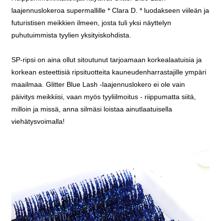
laajennuslokeroa supermallille * Clara D. * luodakseen viileän ja
futuristisen meikkien ilmeen, josta tuli yksi näyttelyn
puhutuimmista tyylien yksityiskohdista.
SP-ripsi on aina ollut sitoutunut tarjoamaan korkealaatuisia ja
korkean esteettisiä ripsituotteita kauneudenharrastajille ympäri
maailmaa. Glitter Blue Lash -laajennuslokero ei ole vain
päivitys meikkiisi, vaan myös tyyliilmoitus - riippumatta siitä,
milloin ja missä, anna silmäsi loistaa ainutlaatuisella
viehätysvoimalla!