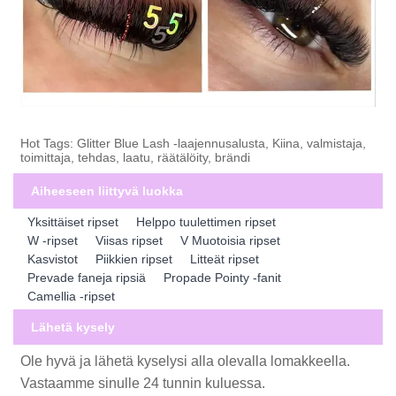
Hot Tags: Glitter Blue Lash -laajennusalusta, Kiina, valmistaja,
toimittaja, tehdas, laatu, räätälöity, brändi
Aiheeseen liittyvä luokka
Yksittäiset ripset
Helppo tuulettimen ripset
W -ripset
Viisas ripset
V Muotoisia ripset
Kasvistot
Piikkien ripset
Litteät ripset
Prevade faneja ripsiä
Propade Pointy -fanit
Camellia -ripset
Lähetä kysely
Ole hyvä ja lähetä kyselysi alla olevalla lomakkeella.
Vastaamme sinulle 24 tunnin kuluessa.