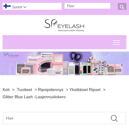

Suomi

Pääv
Koti
>
Tuotteet
>
Ripsipidennys
>
Yksittäiset Ripset
>
Glitter Blue Lash -laajennuslokero