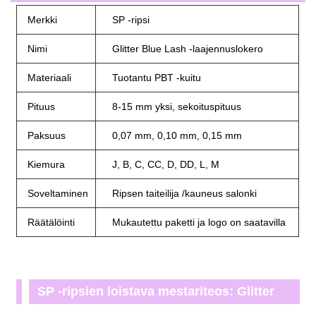
Merkki
SP -ripsi
Nimi
Glitter Blue Lash -laajennuslokero
Materiaali
Tuotantu PBT -kuitu
Pituus
8-15 mm yksi, sekoituspituus
Paksuus
0,07 mm, 0,10 mm, 0,15 mm
Kiemura
J, B, C, CC, D, DD, L, M
Soveltaminen
Ripsen taiteilija /kauneus salonki
Räätälöinti
Mukautettu paketti ja logo on saatavilla
SP -ripsien loistava mestariteos: Glitter