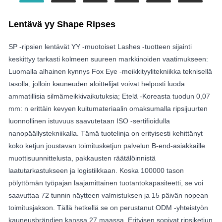
Lentävä yy Shape Ripses
SP -ripsien lentävät YY -muotoiset Lashes -tuotteen sijainti
keskittyy tarkasti kolmeen suureen markkinoiden vaatimukseen:
Luomalla alhainen kynnys Fox Eye -meikkityylitekniikka teknisellä
tasolla, jolloin kauneuden aloittelijat voivat helposti luoda
ammatillisia silmämeikkivaikutuksia; Etelä -Koreasta tuodun 0,07
mm: n erittäin kevyen kuitumateriaalin omaksumalla ripsijuurten
luonnollinen istuvuus saavutetaan ISO -sertifioidulla
nanopäällystekniikalla. Tämä tuotelinja on erityisesti kehittänyt
koko ketjun joustavan toimitusketjun palvelun B-end-asiakkaille
muottisuunnittelusta, pakkausten räätälöinnistä
laatutarkastukseen ja logistiikkaan. Koska 100000 tason
pölyttömän työpajan laajamittainen tuotantokapasiteetti, se voi
saavuttaa 72 tunnin näytteen valmistuksen ja 15 päivän nopean
toimitusjakson. Tällä hetkellä se on perustanut ODM -yhteistyön
kauneusbrändien kanssa 27 maassa. Erityisen sopivat ripsiketjun