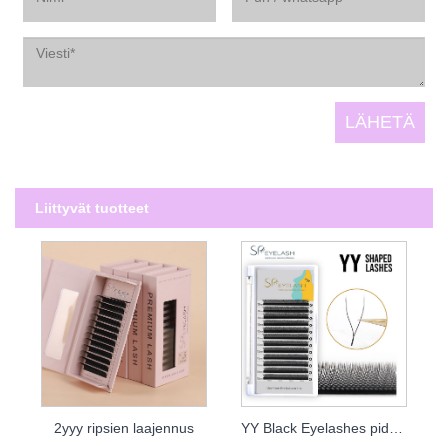
Liittyvät tuotteet
2yyy ripsien laajennus
YY Black Eyelashes pidennys