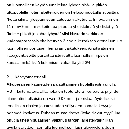
on luonnollinen käyräsuunnitelma lyhyen sisä- ja pitkän
ulkopuolelle, joten aloittelijoiden on helppo muotoilla suosittua
"kettu silmä" ylöspäin suuntautuvaa vaikutusta. Innovatiivinen
11 mm+9 mm: n sekoitettua pituutta yhdistelmää yhdistettynä
"kolme pitkää ja kahta lyhyttä" viisi klusterin verkkoon
kudontaprosessia yhdistettynä 2 cm: n kerroksen erotteluun luo
luonnollisen pörröisen lentävän vaikutuksen. Ainutlaatuinen
litteäjuuritasoitto parantaa istuvuutta luonnollisiin ripsien
kanssa, mikä lisää kulumisen vakautta yli 30%.
2 、 käsityömateriaali
Alkuperäisen kauneuden palauttaminen huolellisesti valitulla
PBT -kuitumateriaalilla, joka on tuotu Etelä -Koreasta, ja yhden
filamentin halkaisija on vain 0,07 mm, ja toistaa täydellisesti
todellisten ripsien joustavuuden säilyttäen samalla kevyt ja
pehmeä kosketus. Puhdas musta tiheys (koko tilavuustyyli) luo
ohut ja tiheä visuaalinen vaikutus tarkan järjestelytekniikan
avulla säilyttäen samalla luonnollisen läpinäkyvyyden. Juuri