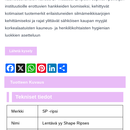
instituutioille erottuvien hankkeiden luomiseksi, kehittyvät
kotimaiset tuotemerkit erilaistuneiden silmämeikkisarjojen
kehittämiseksi ja rajat ylittävät sähköisen kaupan myyjät
korkealaatuisten kauneus- ja henkilökohtaisten hygienian
luokkien asetteluun
Lähetä kysely
Facebook
X
WhatsApp
Pinterest
LinkedIn
Share
Tuotteen Kuvaus
Tekniset tiedot
Merkki
SP -ripsi
Nimi
Lentävä yy Shape Ripses