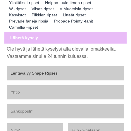
Yksittäiset ripset
Helppo tuulettimen ripset
W -ripset
Viisas ripset
V Muotoisia ripset
Kasvistot
Piikkien ripset
Litteät ripset
Prevade faneja ripsiä
Propade Pointy -fanit
Camellia -ripset
Lähetä kysely
Ole hyvä ja lähetä kyselysi alla olevalla lomakkeella.
Vastaamme sinulle 24 tunnin kuluessa.