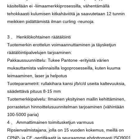
käsitellään ei -liimaamerkkiprosessilla, vähentämällä
tehokkaasti kulumisen kitkahäviötä ja saavutetaan 12 tunnin
meikkien pidättämistä ilman curling -reunoja.
3 、 Henkilökohtainen räätälöinti
Tuotemerkin erottelun voimaannuttaminen ja täysketjun
räätälöintipalvelujen tarjoaminen:
Pakkaussuunnittelu: Tukee Pantone -erityistä värien
mukauttamista valinnaisilla logoprosesseilla, kuten kuuma
leimaaminen, laser ja helpotus
Tuoteparametrit: rullakihara kansi j/b/c/d useita kaltevuuksia,
säädettävä pituus 8-15 mm
Tuotemerkkipalvelu: Ilmainen yksityinen mallin kehittäminen,
porrastetun hinnoittelusuunnitelman tarjoaminen (vähintään
100-5000 paria)
4 、 Ammattimainen toimitusketjun varmuus
Ripsienvalmistajana, jolla on 15 vuoden kokemus, meillä on
CPNP- ja CE -sertifikaatit ja seuraamme ehdottomasti ISO9001