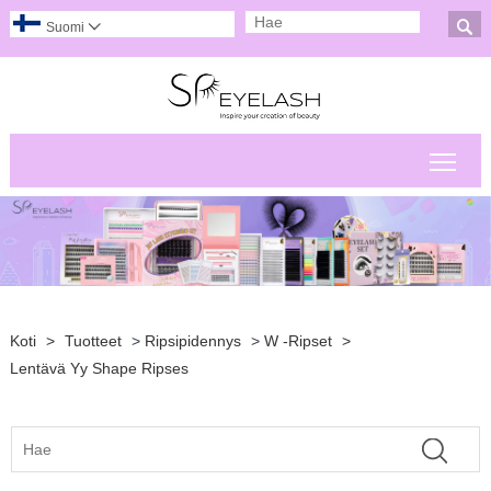

Suomi

Pääv
Koti
>
Tuotteet
>
Ripsipidennys
>
W -ripset
>
Lentävä Yy Shape Ripses