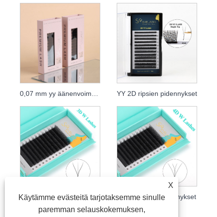
0,07 mm yy äänenvoimakkuuden ripsipidennykset
YY 2D ripsien pidennykset
X
3D W -ripsienpidennykset
4D W -ripsienpidennykset
Käytämme evästeitä tarjotaksemme sinulle
paremman selauskokemuksen,