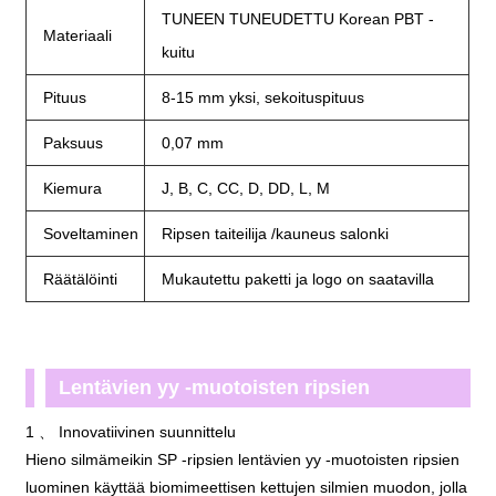
TUNEEN TUNEUDETTU Korean PBT -
Materiaali
kuitu
Pituus
8-15 mm yksi, sekoituspituus
Paksuus
0,07 mm
Kiemura
J, B, C, CC, D, DD, L, M
Soveltaminen
Ripsen taiteilija /kauneus salonki
Räätälöinti
Mukautettu paketti ja logo on saatavilla
Lentävien yy -muotoisten ripsien
ominaisuudet:
1 、 Innovatiivinen suunnittelu
Hieno silmämeikin SP -ripsien lentävien yy -muotoisten ripsien
luominen käyttää biomimeettisen kettujen silmien muodon, jolla