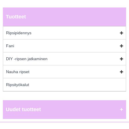
Tuotteet
Ripsipidennys
Fani
DIY -ripsen jatkaminen
Nauha ripset
Ripsityökalut
Uudet tuotteet