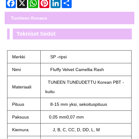
Facebook
X
WhatsApp
Pinterest
LinkedIn
Share
Tuotteen Kuvaus
Tekniset tiedot
Merkki
SP -ripsi
Nimi
Fluffy Velvet Camellia Rash
TUNEEN TUNEUDETTU Korean PBT -
Materiaali
kuitu
Pituus
8-15 mm yksi, sekoituspituus
Paksuus
0,05 mm0,07 mm
Kiemura
J, B, C, CC, D, DD, L, M