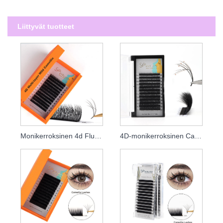
Liittyvät tuotteet
Monikerroksinen 4d Fluffy Camellia Wispy Lashes -laajennukset
4D-monikerroksinen Camellia-ripset