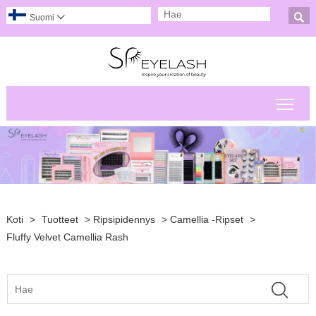

Suomi

Pääv
Koti
>
Tuotteet
>
Ripsipidennys
>
Camellia -ripset
>
Fluffy Velvet Camellia Rash