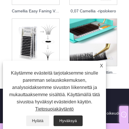
Camellia Easy Faning Volume -sarkit
0,07 Camellia -ripslokero
X
0,05 Camellia Mega Volume Lashes
Camellia Auto -tuulettimen ripset
Käytämme evästeitä tarjotaksemme sinulle
paremman selauskokemuksen,
analysoidaksemme sivuston liikennettä ja
mukauttaaksemme sisältöä. Käyttämällä tätä
sivustoa hyväksyt evästeiden käytön.
Tietosuojakäytäntö
Copyright © 2024 Qingdao SP Eyelash Co., Ltd. Kaikki oikeudet
pidätetään.
Hylätä
Hyväksyä