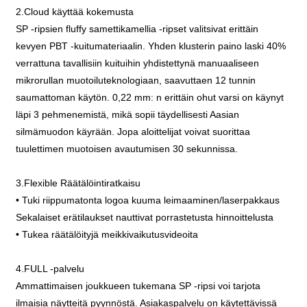
2.Cloud käyttää kokemusta
SP -ripsien fluffy samettikamellia -ripset valitsivat erittäin
kevyen PBT -kuitumateriaalin. Yhden klusterin paino laski 40%
verrattuna tavallisiin kuituihin yhdistettynä manuaaliseen
mikrorullan muotoiluteknologiaan, saavuttaen 12 tunnin
saumattoman käytön. 0,22 mm: n erittäin ohut varsi on käynyt
läpi 3 pehmenemistä, mikä sopii täydellisesti Aasian
silmämuodon käyrään. Jopa aloittelijat voivat suorittaa
tuulettimen muotoisen avautumisen 30 sekunnissa.
3.Flexible Räätälöintiratkaisu
• Tuki riippumatonta logoa kuuma leimaaminen/laserpakkaus
Sekalaiset erätilaukset nauttivat porrastetusta hinnoittelusta
• Tukea räätälöityjä meikkivaikutusvideoita
4.FULL -palvelu
Ammattimaisen joukkueen tukemana SP -ripsi voi tarjota
ilmaisia näytteitä pyynnöstä. Asiakaspalvelu on käytettävissä