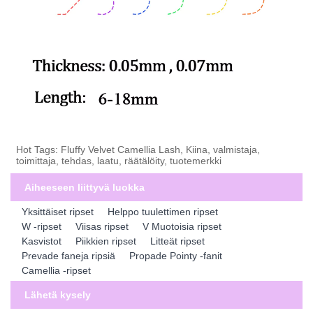
Hot Tags: Fluffy Velvet Camellia Lash, Kiina, valmistaja,
toimittaja, tehdas, laatu, räätälöity, tuotemerkki
Aiheeseen liittyvä luokka
Yksittäiset ripset
Helppo tuulettimen ripset
W -ripset
Viisas ripset
V Muotoisia ripset
Kasvistot
Piikkien ripset
Litteät ripset
Prevade faneja ripsiä
Propade Pointy -fanit
Camellia -ripset
Lähetä kysely