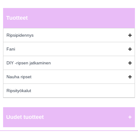
Tuotteet
Ripsipidennys
Fani
DIY -ripsen jatkaminen
Nauha ripset
Ripsityökalut
Uudet tuotteet