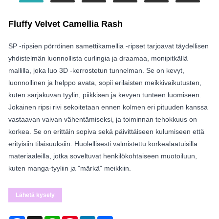
Fluffy Velvet Camellia Rash
SP -ripsien pörröinen samettikamellia -ripset tarjoavat täydellisen
yhdistelmän luonnollista curlingia ja draamaa, monipitkällä
mallilla, joka luo 3D -kerrostetun tunnelman. Se on kevyt,
luonnollinen ja helppo avata, sopii erilaisten meikkivaikutusten,
kuten sarjakuvan tyylin, piikkisen ja kevyen tunteen luomiseen.
Jokainen ripsi rivi sekoitetaan ennen kolmen eri pituuden kanssa
vastaavan vaivan vähentämiseksi, ja toiminnan tehokkuus on
korkea. Se on erittäin sopiva sekä päivittäiseen kulumiseen että
erityisiin tilaisuuksiin. Huolellisesti valmistettu korkealaatuisilla
materiaaleilla, jotka soveltuvat henkilökohtaiseen muotoiluun,
kuten manga-tyyliin ja "märkä" meikkiin.
Lähetä kysely