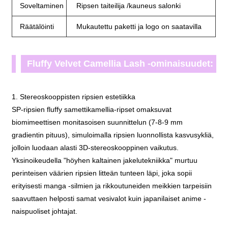
Soveltaminen
Ripsen taiteilija /kauneus salonki
Räätälöinti
Mukautettu paketti ja logo on saatavilla
Fluffy Velvet Camellia Lash -ominaisuudet:
1. Stereoskooppisten ripsien estetiikka
SP-ripsien fluffy samettikamellia-ripset omaksuvat
biomimeettisen monitasoisen suunnittelun (7-8-9 mm
gradientin pituus), simuloimalla ripsien luonnollista kasvusykliä,
jolloin luodaan alasti 3D-stereoskooppinen vaikutus.
Yksinoikeudella "höyhen kaltainen jakelutekniikka" murtuu
perinteisen väärien ripsien litteän tunteen läpi, joka sopii
erityisesti manga -silmien ja rikkoutuneiden meikkien tarpeisiin
saavuttaen helposti samat vesivalot kuin japanilaiset anime -
naispuoliset johtajat.