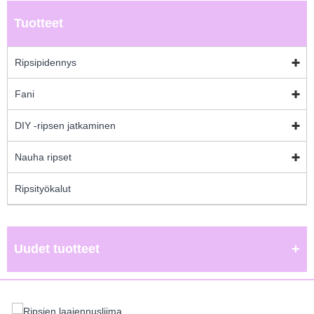
Tuotteet
Ripsipidennys
Fani
DIY -ripsen jatkaminen
Nauha ripset
Ripsityökalut
Uudet tuotteet