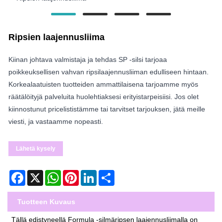
Ripsien laajennusliima
Kiinan johtava valmistaja ja tehdas SP -silsi tarjoaa
poikkeuksellisen vahvan ripsilaajennusliiman edulliseen hintaan.
Korkealaatuisten tuotteiden ammattilaisena tarjoamme myös
räätälöityjä palveluita huolehtiaksesi erityistarpeisiisi. Jos olet
kiinnostunut pricelististämme tai tarvitset tarjouksen, jätä meille
viesti, ja vastaamme nopeasti.
Lähetä kysely
Facebook
X
WhatsApp
Pinterest
LinkedIn
Share
Tuotteen Kuvaus
Tällä edistyneellä Formula -silmäripsen laajennusliimalla on