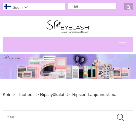

Suomi

Pääv
Koti
>
Tuotteet
>
Ripsityökalut
>
Ripsien Laajennusliima