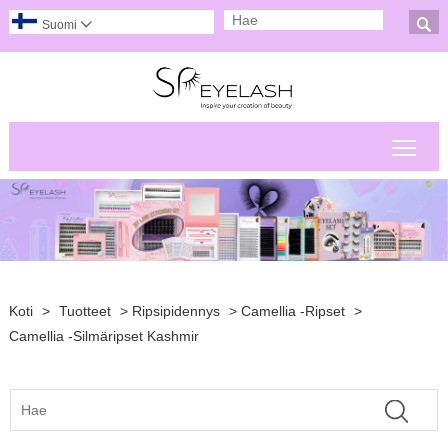

Suomi

Pääv
Koti
>
Tuotteet
>
Ripsipidennys
>
Camellia -ripset
>
Camellia -silmäripset Kashmir