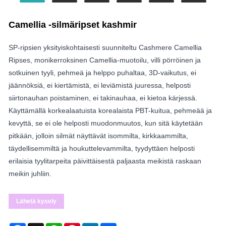
Camellia -silmäripset kashmir
SP-ripsien yksityiskohtaisesti suunniteltu Cashmere Camellia
Ripses, monikerroksinen Camellia-muotoilu, villi pörröinen ja
sotkuinen tyyli, pehmeä ja helppo puhaltaa, 3D-vaikutus, ei
jäännöksiä, ei kiertämistä, ei leviämistä juuressa, helposti
siirtonauhan poistaminen, ei takinauhaa, ei kietoa kärjessä.
Käyttämällä korkealaatuista korealaista PBT-kuitua, pehmeää ja
kevyttä, se ei ole helposti muodonmuutos, kun sitä käytetään
pitkään, jolloin silmät näyttävät isommilta, kirkkaammilta,
täydellisemmiltä ja houkuttelevammilta, tyydyttäen helposti
erilaisia tyylitarpeita päivittäisestä paljaasta meikistä raskaan
meikin juhliin.
Lähetä kysely