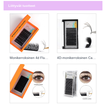
Liittyvät tuotteet
Monikerroksinen 4d Fluffy Camellia Wispy Lashes -laajennukset
4D-monikerroksinen Camellia-ripset