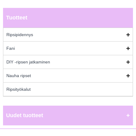
Tuotteet
Ripsipidennys
Fani
DIY -ripsen jatkaminen
Nauha ripset
Ripsityökalut
Uudet tuotteet