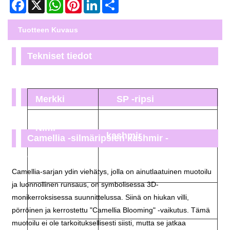
Facebook
X
WhatsApp
Pinterest
LinkedIn
Share
Tuotteen Kuvaus
Tekniset tiedot
Merkki
SP -ripsi
Camellia -silmäripset
Nimi
kashmir
Camellia -silmäripsien kashmir -
ominaisuudet:
TUNEEN TUNEUDETTU
Materiaali
Korean PBT -kuitu
Camellia-sarjan ydin viehätys, jolla on ainutlaatuinen muotoilu
ja luonnollinen runsaus, on symbolisessa 3D-
8-15 mm yksi,
monikerroksisessa suunnittelussa. Siinä on hiukan villi,
Pituus
sekoituspituus
pörröinen ja kerrostettu "Camellia Blooming" -vaikutus. Tämä
muotoilu ei ole tarkoituksellisesti siisti, mutta se jatkaa
Paksuus
0,05 mm0,07 mm