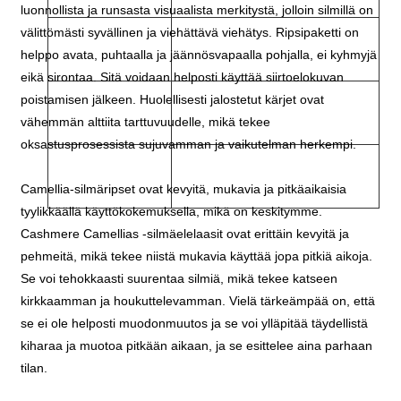
luonnollista ja runsasta visuaalista merkitystä, jolloin silmillä on
välittömästi syvällinen ja viehättävä viehätys. Ripsipaketti on
J, B, C, CC, D, DD, L,
Kiemura
helppo avata, puhtaalla ja jäännösvapaalla pohjalla, ei kyhmyjä
M
eikä sirontaa. Sitä voidaan helposti käyttää siirtoelokuvan
Ripsen taiteilija
poistamisen jälkeen. Huolellisesti jalostetut kärjet ovat
Soveltaminen
vähemmän alttiita tarttuvuudelle, mikä tekee
/kauneus salonki
oksastusprosessista sujuvamman ja vaikutelman herkempi.
Mukautettu paketti ja
Räätälöinti
logo on saatavilla
Camellia-silmäripset ovat kevyitä, mukavia ja pitkäaikaisia
tyylikkäällä käyttökokemuksella, mikä on keskitymme.
Cashmere Camellias -silmäelelaasit ovat erittäin kevyitä ja
pehmeitä, mikä tekee niistä mukavia käyttää jopa pitkiä aikoja.
Se voi tehokkaasti suurentaa silmiä, mikä tekee katseen
kirkkaamman ja houkuttelevamman. Vielä tärkeämpää on, että
se ei ole helposti muodonmuutos ja se voi ylläpitää täydellistä
kiharaa ja muotoa pitkään aikaan, ja se esittelee aina parhaan
tilan.