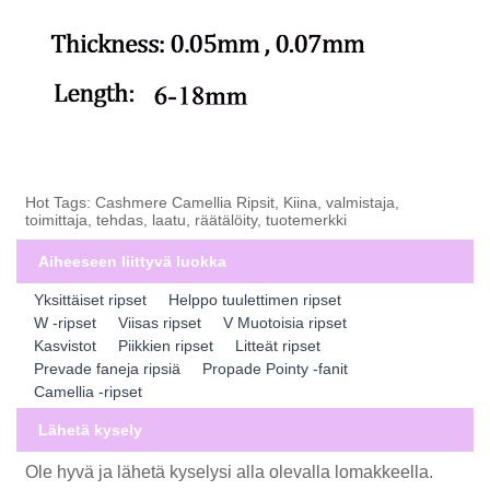
Hot Tags: Cashmere Camellia Ripsit, Kiina, valmistaja,
toimittaja, tehdas, laatu, räätälöity, tuotemerkki
Aiheeseen liittyvä luokka
Yksittäiset ripset
Helppo tuulettimen ripset
W -ripset
Viisas ripset
V Muotoisia ripset
Kasvistot
Piikkien ripset
Litteät ripset
Prevade faneja ripsiä
Propade Pointy -fanit
Camellia -ripset
Lähetä kysely
Ole hyvä ja lähetä kyselysi alla olevalla lomakkeella.