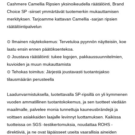
Cashmere Camellia Ripsien yksinoikeudella räätälöinti, Brand
Choice SP -siirset ymmärtävät tuotemerkin mukauttamisen
merkityksen. Tarjoamme kattavan Camellia -sarjan ripsien
räätälöintipalvelun
⊙ Ilmainen näytekokemus: Tervetuloa pyynnön näytteisiin, koe
laatu ensin ennen päätöksentekoa.
⊙ Joustava räätälöinti: tukee logojen, pakkaussuunnitelmien,
kuvioiden ja muun mukauttamista
⊙ Tehokas toimitus: Järjestä joustavasti tuotantojakso
tilausmäärän perusteella
Laadunvarmistuksella, luotettavalla SP-ripsillä on yli kymmenen
vuoden ammatillinen tuotantokokemus, ja sen tuotteet viedään
maailmalle, palvelee monia tunnettuja kauneusbrändejä ja
voittaen asiakkaiden laajalle levinnyt luottamuksen. Kaikissa
tuotteissa on SGS -testikertomuksia, noudattaa ROHS -
direktiiviä, ja ne ovat läpäisseet useita vaarallisia aineiden