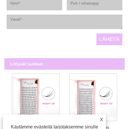
Liittyvät tuotteet
X
Käytämme evästeitä tarjotaksemme sinulle
Valmiit Wispy Lashes -ripset
7D Wispy Lashes