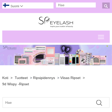

Suomi

Pääv
Koti
>
Tuotteet
>
Ripsipidennys
>
Viisas Ripset
>
9d Wispy -ripset